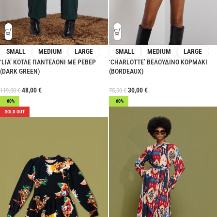
SMALL
MEDIUM
LARGE
SMALL
MEDIUM
LARGE
‘LIA’ ΚΟΤΛΕ ΠΑΝΤΕΛΟΝΙ ΜΕ ΡΕΒΕΡ
‘CHARLOTTE’ ΒΕΛΟΥΔΙΝΟ ΚΟΡΜΑΚΙ
(DARK GREEN)
(BORDEAUX)
48,00
€
30,00
€
119,00
€
75,00
€
-60%
-60%
SOLD OUT