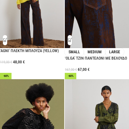
‘AGNI’ ΠΛΕΚΤΗ ΜΠΛΟΥΖΑ (YELLOW)
SMALL
MEDIUM
LARGE
‘OLGA’ ΤΖΙΝ ΠΑΝΤΕΛOΝΙ ΜΕ ΒΕΛΟΥΔΟ
48,00
€
119,00
€
67,00
€
167,00
€
-60%
-60%