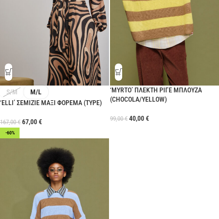
‘MYRTO’ ΠΛΕΚΤΗ ΡΙΓΕ ΜΠΛΟΥΖΑ
S/M
M/L
(CHOCOLA/YELLOW)
‘ELLI’ ΣΕΜΙΖΙΕ ΜΑΞΙ ΦΟΡΕΜΑ (TYPE)
40,00
€
99,00
€
67,00
€
167,00
€
-60%