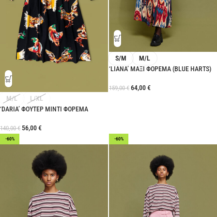
S/M
M/L
‘LIANA’ ΜΑΞΙ ΦΟΡΕΜΑ (BLUE HARTS)
64,00
€
159,00
€
M/L
L/XL
‘DARIA’ ΦΟΥΤΕΡ ΜΙΝΤΙ ΦΟΡΕΜΑ
56,00
€
140,00
€
-60%
-60%