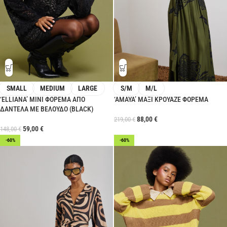
SMALL
MEDIUM
LARGE
S/M
M/L
‘ELLIANA’ ΜΙΝΙ ΦΟΡΕΜΑ ΑΠΟ
‘AMAYA’ ΜΑΞΙ ΚΡΟΥΑΖΕ ΦΟΡΕΜΑ
ΔΑΝΤΕΛΑ ΜΕ ΒΕΛΟΥΔΟ (BLACK)
88,00
€
219,00
€
59,00
€
148,00
€
-60%
-60%