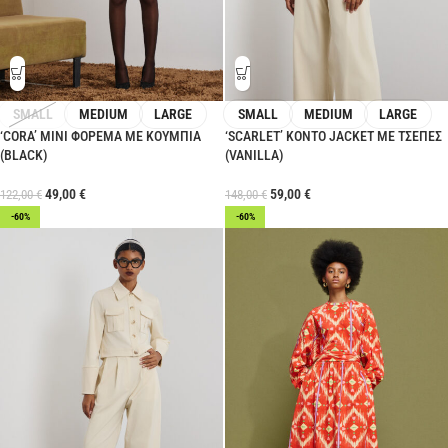
SMALL
MEDIUM
LARGE
SMALL
MEDIUM
LARGE
‘CORA’ ΜΙΝΙ ΦΟΡΕΜΑ ΜΕ ΚΟΥΜΠΙΑ
‘SCARLET’ ΚΟΝΤΟ JACKET ΜΕ ΤΣΕΠΕΣ
(BLACK)
(VANILLA)
49,00
€
59,00
€
122,00
€
148,00
€
-60%
-60%