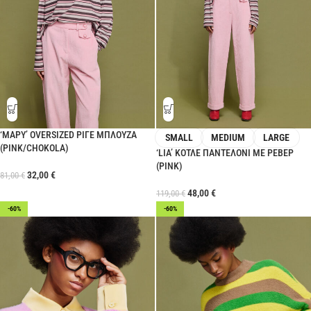
‘ΜΑΡΥ’ OVERSIZED ΡΙΓΕ ΜΠΛΟΥΖΑ
SMALL
MEDIUM
LARGE
(PINK/CHOKOLA)
‘LIA’ ΚΟΤΛΕ ΠΑΝΤΕΛΟΝΙ ΜΕ ΡΕΒΕΡ
(PINK)
32,00
€
81,00
€
48,00
€
119,00
€
-60%
-60%