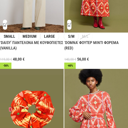
SMALL
MEDIUM
LARGE
S/M
M/L
‘DAISY’ ΠΑΝΤΕΛΟΝΑ ΜΕ ΚΟΥΦΟΠΙΕΤΕΣ
‘DOMNA’ ΦΟΥΤΕΡ ΜΙΝΤΙ ΦΟΡΕΜΑ
(VANILLA)
(RED)
48,00
€
56,00
€
119,00
€
140,00
€
-50%
-60%