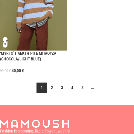
‘MYRTO’ ΠΛΕΚΤΗ ΡΙΓΕ ΜΠΛΟΥΖΑ
(CHOCOLA/LIGHT BLUE)
40,00
€
99,00
€
1
2
3
4
5
→
Fashion is blooming, like a flower… wear it!