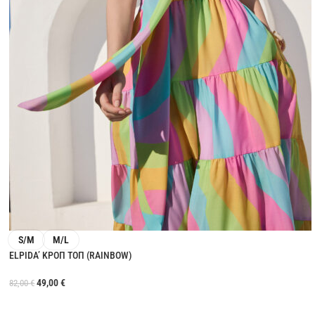
S/M
M/L
ELPIDA’ ΚΡΟΠ ΤΟΠ (RAINBOW)
49,00
€
82,00
€