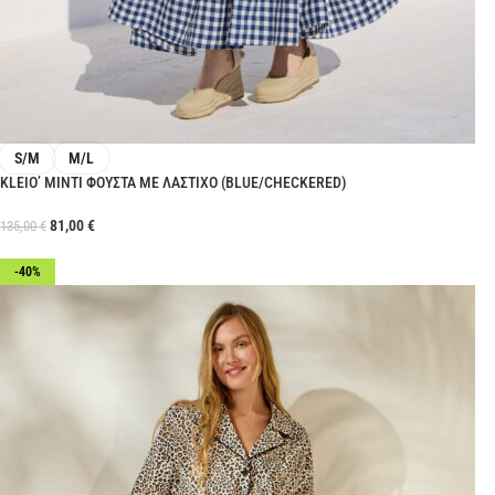
S/M
M/L
KLEIO’ ΜΙΝΤΙ ΦΟΥΣΤΑ ΜΕ ΛΑΣΤΙΧΟ (BLUE/CHECKERED)
81,00
€
135,00
€
-40%