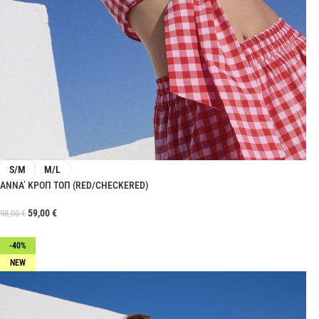
S/M
M/L
ANNA’ ΚΡΟΠ ΤΟΠ (RED/CHECKERED)
59,00
€
98,00
€
-40%
NEW