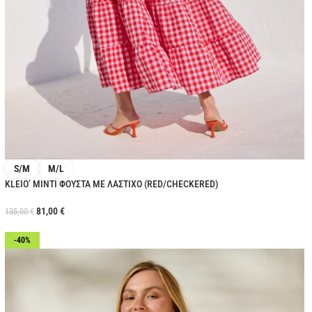
S/M
M/L
KLEIO’ ΜΙΝΤΙ ΦΟΥΣΤΑ ΜΕ ΛΑΣΤΙΧΟ (RED/CHECKERED)
81,00
€
135,00
€
-40%