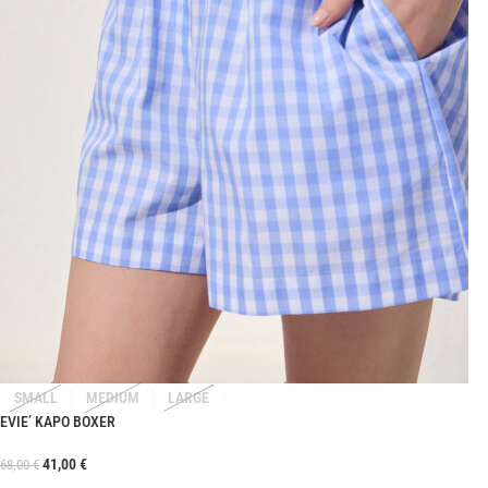
SMALL
MEDIUM
LARGE
EVIE’ ΚΑΡΟ BOXER
41,00
€
68,00
€