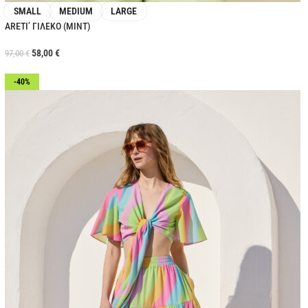
SMALL
MEDIUM
LARGE
ARETI’ ΓΙΛΕΚΟ (MINT)
58,00
€
97,00
€
-40%