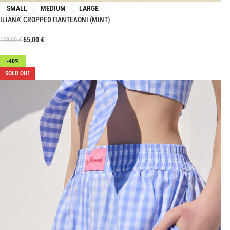
SMALL
MEDIUM
LARGE
ILIANA’ CROPPED ΠΑΝΤΕΛΟΝΙ (MINT)
65,00
€
108,00
€
-40%
SOLD OUT