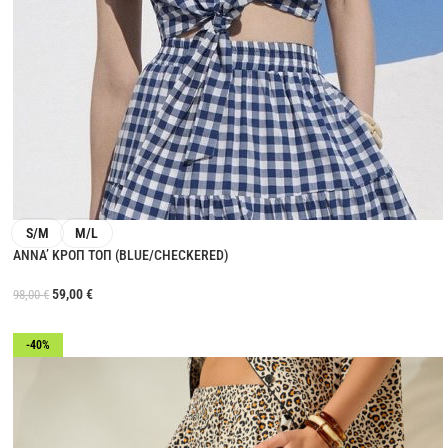
S/M
M/L
ANNA’ ΚΡΟΠ ΤΟΠ (BLUE/CHECKERED)
59,00
€
98,00
€
-40%