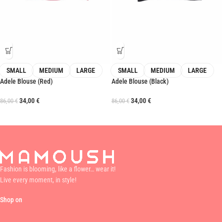
SMALL
MEDIUM
LARGE
SMALL
MEDIUM
LARGE
Adele Blouse (Red)
Adele Blouse (Black)
34,00
€
34,00
€
86,00
€
86,00
€
Fashion is blooming, like a flower… wear it!
Live every moment, in style!
Shop on