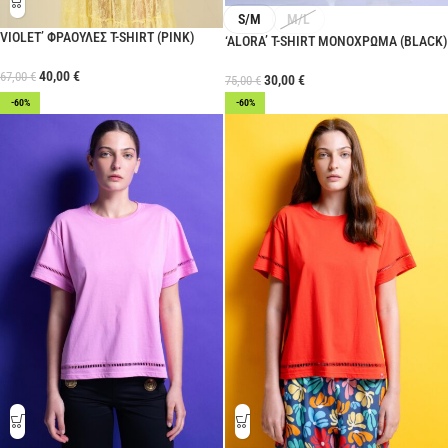
S/M
M/L
VIOLET’ ΦΡΑΟΥΛΕΣ T-SHIRT (PINK)
‘ALORA’ T-SHIRT ΜΟΝΟΧΡΩΜΑ (BLACK)
40,00
€
67,00
€
30,00
€
75,00
€
-60%
-60%