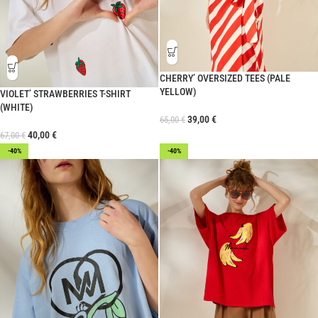
CHERRY’ OVERSIZED TEES (PALE
YELLOW)
VIOLET’ STRAWBERRIES T-SHIRT
(WHITE)
39,00
€
65,00
€
40,00
€
67,00
€
-40%
-40%