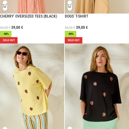
CHERRY’ OVERSIZED TEES (BLACK)
DOGS’ T-SHIRT
39,00
€
39,00
€
65,00
€
65,00
€
-40%
-40%
SOLD OUT
SOLD OUT