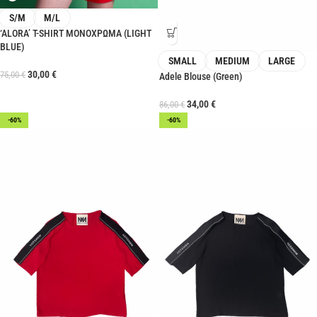
S/M
M/L
‘ALORA’ T-SHIRT ΜΟΝΟΧΡΩΜΑ (LIGHT
BLUE)
SMALL
MEDIUM
LARGE
30,00
€
75,00
€
Adele Blouse (Green)
34,00
€
86,00
€
-60%
-60%