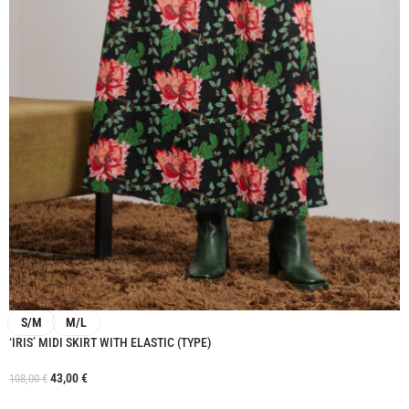
S/M
M/L
‘IRIS’ MIDI SKIRT WITH ELASTIC (TYPE)
43,00
€
108,00
€