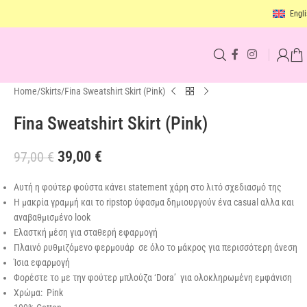
Engli
Home
Skirts
Fina Sweatshirt Skirt (Pink)
Fina Sweatshirt Skirt (Pink)
39,00
€
97,00
€
Αυτή η φούτερ φούστα κάνει statement χάρη στο λιτό σχεδιασμό της
Η μακρία γραμμή και το ripstop ύφασμα δημιουργούν ένα casual αλλα και
αναβαθμισμένο look
Ελαστκή μέση για σταθερή εφαρμογή
Πλαινό ρυθμιζόμενο φερμουάρ σε όλο το μάκρος για περισσότερη άνεση
Ίσια εφαρμογή
Φορέστε το με την φούτερ μπλούζα ‘Dora’ για ολοκληρωμένη εμφάνιση
Χρώμα: Pink