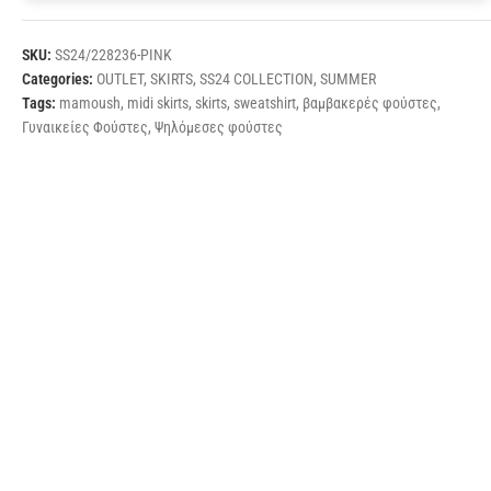
SKU:
SS24/228236-PINK
Categories:
OUTLET
,
SKIRTS
,
SS24 COLLECTION
,
SUMMER
Tags:
mamoush
,
midi skirts
,
skirts
,
sweatshirt
,
βαμβακερές φούστες
,
Γυναικείες Φούστες
,
Ψηλόμεσες φούστες