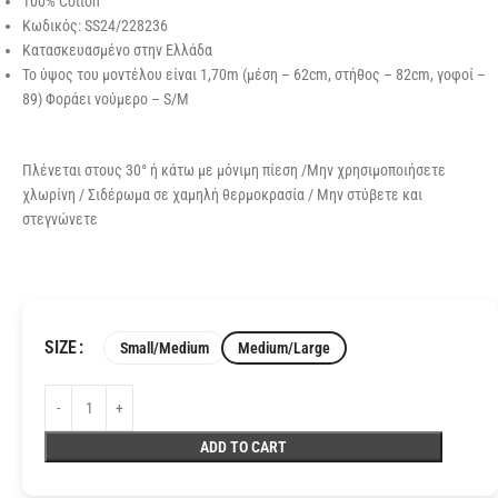
100% Cotton
Κωδικός: SS24/228236
Κατασκευασμένο στην Ελλάδα
Το ύψος του μοντέλου είναι 1,70m (μέση – 62cm, στήθος – 82cm, γοφοί –
89) Φοράει νούμερο – S/M
Πλένεται στους 30° ή κάτω με μόνιμη πίεση /Μην χρησιμοποιήσετε
χλωρίνη / Σιδέρωμα σε χαμηλή θερμοκρασία / Μην στύβετε και
στεγνώνετε
SIZE
Small/Medium
Medium/Large
ADD TO CART