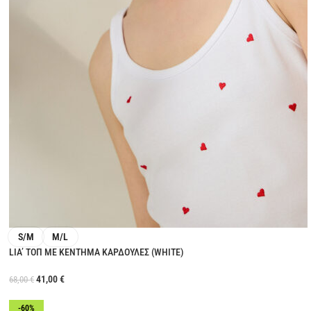
S/M
M/L
LIA’ ΤΟΠ ΜΕ ΚΕΝΤΗΜΑ ΚΑΡΔΟΥΛΕΣ (WHITE)
41,00
€
68,00
€
-60%