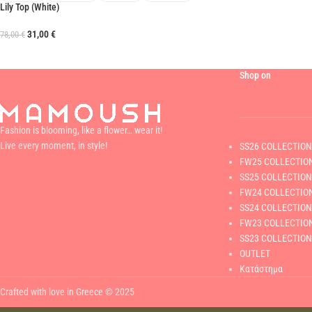
Lily Top (White)
31,00
€
78,00
€
Shop on
Fashion is blooming, like a flower… wear it!
Live every moment, in style!
SS26 COLLECTION
FW25 COLLECTIO
SS25 COLLECTION
FW24 COLLECTIO
SS24 COLLECTION
FW23 COLLECTIO
SS23 COLLECTION
OUTLET
Κατάστημα
Crafted with love in Greece © 2025