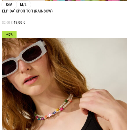
S/M
M/L
ELPIDA’ ΚΡΟΠ ΤΟΠ (RAINBOW)
49,00
€
82,00
€
-40%