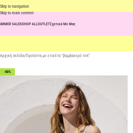
Skip to navigation
Skip to main content
UMMER SALES
SHOP ALL
OUTLET
Σχετικά Με Μας
Αρχική σελίδα
Προϊόντα με ετικέτα “βαμβακερό τοπ”
-40%