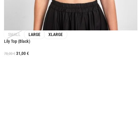
SMALL
LARGE
XLARGE
Lily Top (Black)
31,00
€
78,00
€