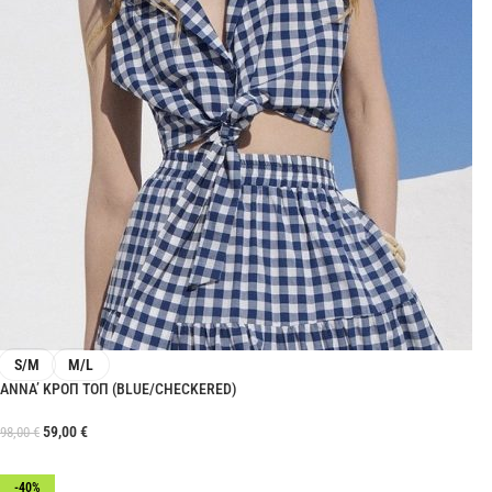
S/M
M/L
ANNA’ ΚΡΟΠ ΤΟΠ (BLUE/CHECKERED)
59,00
€
98,00
€
-40%