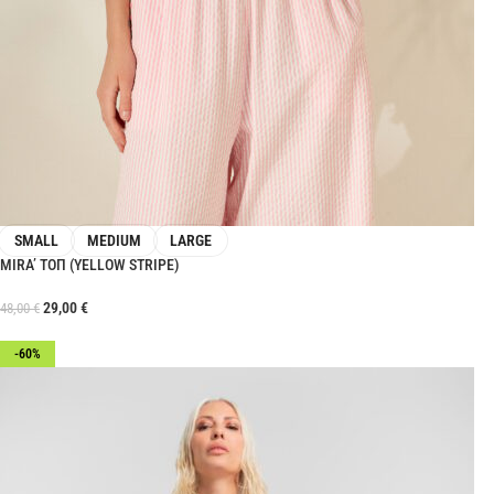
SMALL
MEDIUM
LARGE
MIRA’ ΤΟΠ (YELLOW STRIPE)
29,00
€
48,00
€
-60%