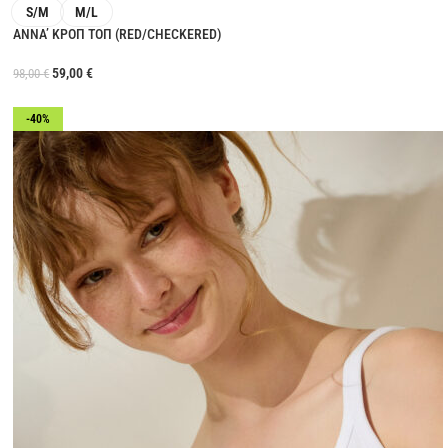
S/M
M/L
ANNA’ ΚΡΟΠ ΤΟΠ (RED/CHECKERED)
59,00
€
98,00
€
-40%