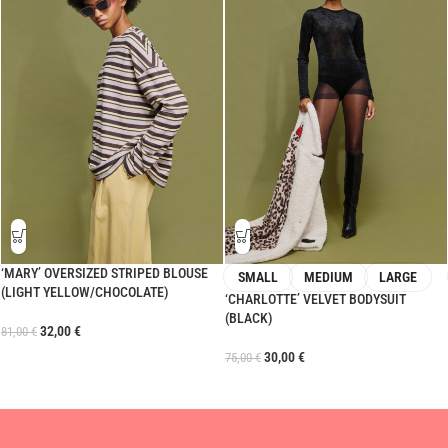
‘MARY’ OVERSIZED STRIPED BLOUSE
SMALL
MEDIUM
LARGE
(LIGHT YELLOW/CHOCOLATE)
‘CHARLOTTE’ VELVET BODYSUIT
(BLACK)
32,00
€
81,00
€
30,00
€
75,00
€