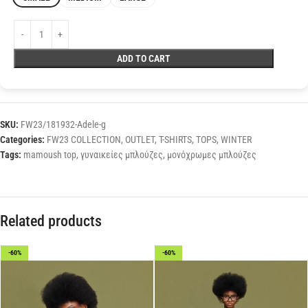
ADD TO CART
SKU:
FW23/181932-Adele-g
Categories:
FW23 COLLECTION
,
OUTLET
,
T-SHIRTS
,
TOPS
,
WINTER
Tags:
mamoush top
,
γυναικείες μπλούζες
,
μονόχρωμες μπλούζες
Related products
-60%
-60%